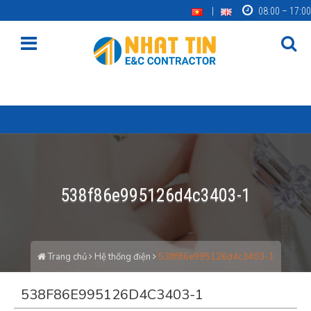
08:00 – 17:00
538f86e995126d4c3403-1
Trang chủ
Hệ thống điện
538f86e995126d4c3403-1
538F86E995126D4C3403-1