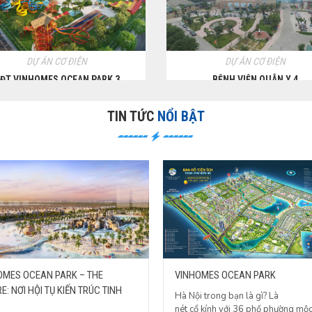
DỰ ÁN CƠ ĐIỆN
DỰ ÁN CƠ ĐIỆN
ĐT VINHOMES OCEAN PARK 3
BỆNH VIỆN QUÂN Y 4
TIN TỨC
NỔI BẬT
VINHOMES OCEAN PARK
OMES OCEAN PARK – THE
E: NƠI HỘI TỤ KIẾN TRÚC TINH
Hà Nội trong bạn là gì? Là
nét cổ kính với 36 phố phường mộ