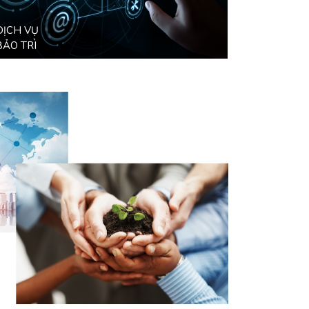
DỊCH VỤ
BẢO TRÌ