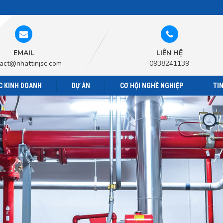
EMAIL
LIÊN HỆ
act@nhattinjsc.com
0938241139
C KINH DOANH
DỰ ÁN
CƠ HỘI NGHỀ NGHIỆP
TI