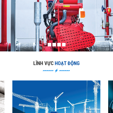
LĨNH VỰC
HOẠT ĐỘNG