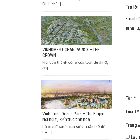
Du Lịch[...]
Trả lời
Email c
Bình l
VINHOMES OCEAN PARK 3 – THE
CROWN
Nối tiếp thành công của loạt dự án đại
đô[...]
Tên
*
Email
*
Vinhomes Ocean Park – The Empire:
Nơi hội tụ kiến trúc tinh hoa
Trang 
Là giai đoạn 2 của siêu quần thể đô
thị[...]
Lưu t