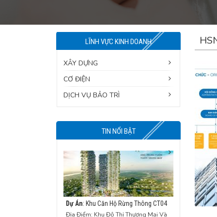
HSN
LĨNH VỰC KINH DOANH
XÂY DỰNG
CƠ ĐIỆN
DỊCH VỤ BẢO TRÌ
TIN NỔI BẬT
Dự Án
: Khu Căn Hộ Rừng Thông CT04
Địa Điểm: Khu Đô Thị Thương Mại Và