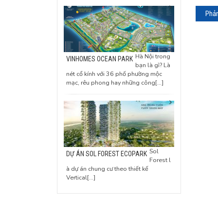
Hà Nội trong
VINHOMES OCEAN PARK
bạn là gì? Là
nét cổ kính với 36 phố phường mộc
mạc, rêu phong hay những công[...]
Sol
DỰ ÁN SOL FOREST ECOPARK
Forest l
à dự án chung cư theo thiết kế
Vertical[...]