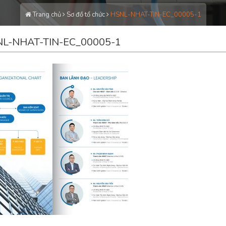
Trang chủ
Sơ đồ tổ chức
HSNL-NHAT-TIN-EC_00005-1
L-NHAT-TIN-EC_00005-1