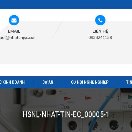
EMAIL
LIÊN HỆ
act@nhattinjsc.com
0938241139
C KINH DOANH
DỰ ÁN
CƠ HỘI NGHỀ NGHIỆP
TI
HSNL-NHAT-TIN-EC_00005-1