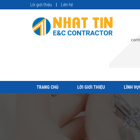
Lời giới thiệu
Liên hệ
cont
TRANG CHỦ
LỜI GIỚI THIỆU
LĨNH VỰ