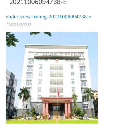
20211006094738-E
slider-view-truong-20211006094738-e
(15/01/2023)