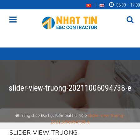
08:00 – 17:00
slider-view-truong-20211006094738-e
Trang chủ
Đại học Kiểm Sát Hà Nội
slider-view-truong-
20211006094738-e
SLIDER-VIEW-TRUONG-